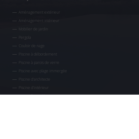
Aménagement extérieur
Aménagement intérieur
Mobilier de jardin
Pergola
Couloir de nage
Piscine à débordement
Piscine à parois de verre
Piscine avec plage immergée
Piscine d’architecte
Piscine d’intérieur
Piscine forme libre
Piscine miroir
Piscine paysagée
Piscine semi-enterrée
Piscine toit terrasse
Spa carrelé avec balnéo thérapie