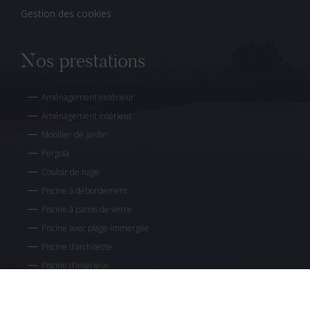
Gestion des cookies
Nos prestations
Aménagement extérieur
Aménagement intérieur
Mobilier de jardin
Pergola
Couloir de nage
Piscine à débordement
Piscine à parois de verre
Piscine avec plage immergée
Piscine d’architecte
Piscine d’intérieur
Piscine forme libre
Piscine miroir