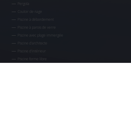
Pergola
Couloir de nage
Piscine à débordement
Piscine à parois de verre
Piscine avec plage immergée
Piscine d’architecte
Piscine d’intérieur
Piscine forme libre
Piscine miroir
Piscine paysagée
Piscine semi-enterrée
Piscine toit terrasse
Spa carrelé avec balnéo thérapie
Entretien régulier de votre piscine
Mise en service de votre piscine