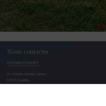
Nous contacter
PISCINES CONCEPT
51 Chemin Moulin Carron
69570 Dardilly
04 78 05 14 46
magasin@piscines-concept.com